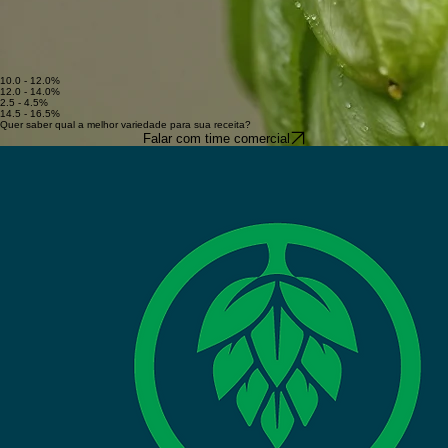
Estilos:
IPA, Pale Ale
Chinook
Frutado e cítrico.
Saaz
Terroso e condimentado.
CTZ / Zeus
Intenso e picante.
10.0 - 12.0%
12.0 - 14.0%
2.5 - 4.5%
14.5 - 16.5%
Quer saber qual a melhor variedade para sua receita?
Falar com time comercial
Unindo o talento dos produtores brasileiros para cultivar o futuro do lúpulo no Brasil.
Contato
contato@cblupulo.com.br
+55 (11) 99999-9999
Localização
Cooperativa Brasileira de Lúpulo
Polo de Excelência Rural, 1000
Brasil
© 2026 Cooperativa Brasileira de Lúpulo. Todos os direitos reservados.