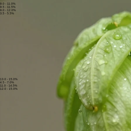
técnica de nossas variedades é o pilar que sustenta a inovação no setor cervejeiro nacional.
9.0 - 11.0%
9.5 - 11.5%
9.0 - 12.0%
3.5 - 5.5%
Alpharoma
Robustas e terrosas.
Estilos:
Stout, Porter
Cascade
Laranja e banana.
Nugget
Floral e frutado.
Magnum
Neutro e limpo.
13.0 - 15.0%
4.5 - 7.0%
11.0 - 14.5%
12.0 - 15.0%
Vista
Floral e frutado intenso.