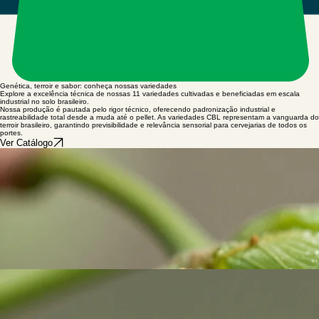
Genética, terroir e sabor: conheça nossas variedades
Explore a excelência técnica de nossas 11 variedades cultivadas e beneficiadas em escala
industrial no solo brasileiro.
Nossa produção é pautada pelo rigor técnico, oferecendo padronização industrial e
rastreabilidade total desde a muda até o pellet. As variedades CBL representam a vanguarda do
terroir brasileiro, garantindo previsibilidade e relevância sensorial para cervejarias de todos os
portes.
Ver Catálogo
Comet
Notas cítricas e resinosas.
Estilos:
Lager, IPA
Centennial
Laranja e floral.
Triumph
Laranja e caramelo.
Crystal
Suave e floral.
Nosso compromisso com a padronização e rastreabilidade garante que cada lote entregue aos
cervejeiros brasileiros atenda aos mais rigorosos requisitos de qualidade global. A relevância