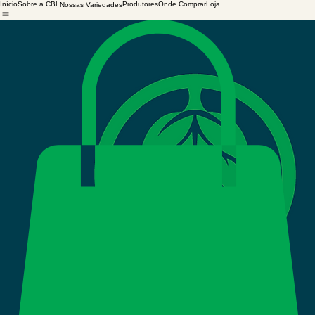
Início
Sobre a CBL
Produtores
Onde Comprar
Loja
Nossas Variedades